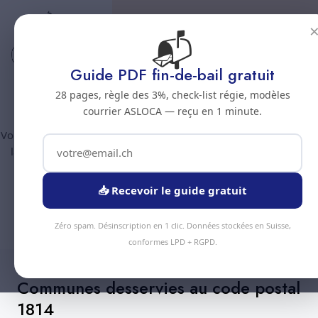
📬
Code postal 1814
Nettoyage professionnel -
Guide PDF fin-de-bail gratuit
Code postal 1814
28 pages, règle des 3%, check-list régie, modèles
courrier ASLOCA — reçu en 1 minute.
Vous êtes au code postal
1814
? Chez Nous Clean intervient dans
la commune de :
La Tour-de-Peilz
(canton Vaud). Plus de 90
prestations disponibles, devis gratuit sous 24h.
📥 Recevoir le guide gratuit
Devis Instantané
+41 78 319 32 82
Zéro spam. Désinscription en 1 clic. Données stockées en Suisse,
conformes LPD + RGPD.
Communes desservies au code postal
1814