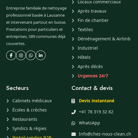
Locaux commerciaux
Entreprise familiale de nettoyage
Après travaux
professionnel basée à Lausanne
Fin de chantier
et intervenant partout en Suisse.
Prestations pour particuliers et
Textiles
entreprises, 589 communes déjà
Déménagement & Airbnb
couvertes.
Industriel
Hôtels
Après décès
Urgences 24/7
Secteurs
Contact & devis
Cabinets médicaux
Devis instantané
Écoles & crèches
+41 78 319 32 82
Restaurants
WhatsApp
Syndics & régies
Info@chez-nous-clean.ch
Portail syndics B2B