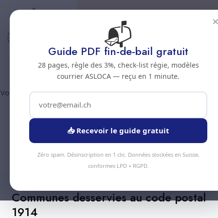
📬
Code postal 1914
Nettoyage professionnel -
Guide PDF fin-de-bail gratuit
Code postal 1914
28 pages, règle des 3%, check-list régie, modèles
courrier ASLOCA — reçu en 1 minute.
Vous êtes au code postal
1914
? Chez Nous Clean intervient dans
la commune de :
Iserables
(canton Valais). Plus de 90
prestations disponibles, devis gratuit sous 24h.
📥 Recevoir le guide gratuit
Devis Instantané
+41 78 319 32 82
Zéro spam. Désinscription en 1 clic. Données stockées en Suisse,
conformes LPD + RGPD.
Communes desservies au code postal
1914