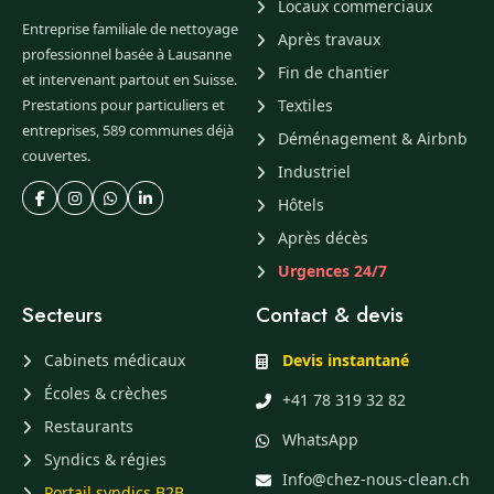
Locaux commerciaux
Entreprise familiale de nettoyage
Après travaux
professionnel basée à Lausanne
Fin de chantier
et intervenant partout en Suisse.
Prestations pour particuliers et
Textiles
entreprises, 589 communes déjà
Déménagement & Airbnb
couvertes.
Industriel
Hôtels
Après décès
Urgences 24/7
Secteurs
Contact & devis
Cabinets médicaux
Devis instantané
Écoles & crèches
+41 78 319 32 82
Restaurants
WhatsApp
Syndics & régies
Info@chez-nous-clean.ch
Portail syndics B2B