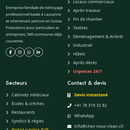
Locaux commerciaux
Entreprise familiale de nettoyage
Après travaux
professionnel basée à Lausanne
Fin de chantier
et intervenant partout en Suisse.
Prestations pour particuliers et
Textiles
entreprises, 589 communes déjà
Déménagement & Airbnb
couvertes.
Industriel
Hôtels
Après décès
Urgences 24/7
Secteurs
Contact & devis
Cabinets médicaux
Devis instantané
Écoles & crèches
+41 78 319 32 82
Restaurants
WhatsApp
Syndics & régies
Info@chez-nous-clean.ch
Portail syndics B2B