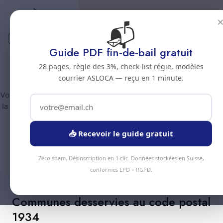
📬
Code postal 1934
Nettoyage professionnel -
Guide PDF fin-de-bail gratuit
Code postal 1934
28 pages, règle des 3%, check-list régie, modèles
courrier ASLOCA — reçu en 1 minute.
Vous êtes au code postal
1934
? Chez Nous Clean intervient dans
la commune de :
Bagnes
(canton Valais). Plus de 90 prestations
disponibles, devis gratuit sous 24h.
📥 Recevoir le guide gratuit
Devis Instantané
+41 78 319 32 82
Zéro spam. Désinscription en 1 clic. Données stockées en Suisse,
conformes LPD + RGPD.
Communes desservies au code postal
1934