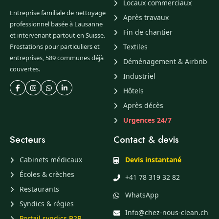
Locaux commerciaux
Entreprise familiale de nettoyage
Après travaux
professionnel basée à Lausanne
Fin de chantier
et intervenant partout en Suisse.
Prestations pour particuliers et
Textiles
entreprises, 589 communes déjà
Déménagement & Airbnb
couvertes.
Industriel
Hôtels
Après décès
Urgences 24/7
Secteurs
Contact & devis
Cabinets médicaux
Devis instantané
Écoles & crèches
+41 78 319 32 82
Restaurants
WhatsApp
Syndics & régies
Info@chez-nous-clean.ch
Portail syndics B2B