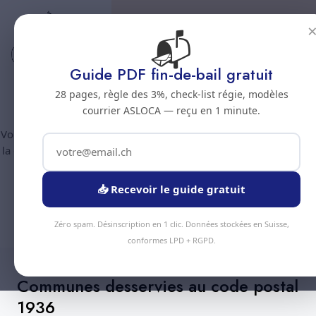
📬
Code postal 1936
Nettoyage professionnel -
Guide PDF fin-de-bail gratuit
Code postal 1936
28 pages, règle des 3%, check-list régie, modèles
courrier ASLOCA — reçu en 1 minute.
Vous êtes au code postal
1936
? Chez Nous Clean intervient dans
la commune de :
Verbier
(canton Valais). Plus de 90 prestations
disponibles, devis gratuit sous 24h.
📥 Recevoir le guide gratuit
Devis Instantané
+41 78 319 32 82
Zéro spam. Désinscription en 1 clic. Données stockées en Suisse,
conformes LPD + RGPD.
Communes desservies au code postal
1936