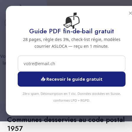
📬
Code postal 1957
Nettoyage professionnel -
Guide PDF fin-de-bail gratuit
Code postal 1957
28 pages, règle des 3%, check-list régie, modèles
courrier ASLOCA — reçu en 1 minute.
Vous êtes au code postal
1957
? Chez Nous Clean intervient dans
la commune de :
Ardon
(canton Valais). Plus de 90 prestations
disponibles, devis gratuit sous 24h.
📥 Recevoir le guide gratuit
Devis Instantané
+41 78 319 32 82
Zéro spam. Désinscription en 1 clic. Données stockées en Suisse,
conformes LPD + RGPD.
Communes desservies au code postal
1957