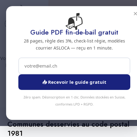
📬
Code postal 1981
Nettoyage professionnel -
Guide PDF fin-de-bail gratuit
Code postal 1981
28 pages, règle des 3%, check-list régie, modèles
courrier ASLOCA — reçu en 1 minute.
Vous êtes au code postal
1981
? Chez Nous Clean intervient dans
la commune de :
Vex
(canton Valais). Plus de 90 prestations
disponibles, devis gratuit sous 24h.
📥 Recevoir le guide gratuit
Devis Instantané
+41 78 319 32 82
Zéro spam. Désinscription en 1 clic. Données stockées en Suisse,
conformes LPD + RGPD.
Communes desservies au code postal
1981