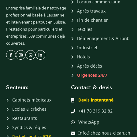
Locaux commerciaux
Entreprise familiale de nettoyage
Après travaux
professionnel basée à Lausanne
Fin de chantier
et intervenant partout en Suisse.
Prestations pour particuliers et
Textiles
entreprises, 589 communes déjà
Déménagement & Airbnb
couvertes.
Industriel
Hôtels
Après décès
Urgences 24/7
Secteurs
Contact & devis
Cabinets médicaux
Devis instantané
Écoles & crèches
+41 78 319 32 82
Restaurants
WhatsApp
Syndics & régies
Info@chez-nous-clean.ch
Portail syndics B2B