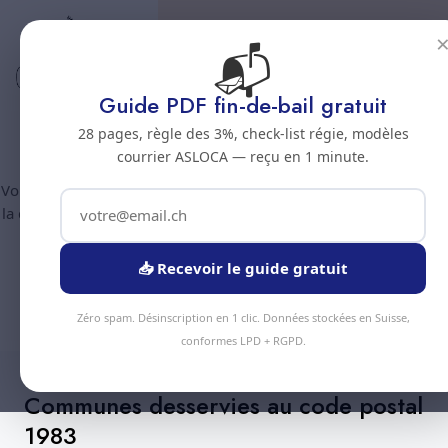
📬
Code postal 1983
Nettoyage professionnel -
Guide PDF fin-de-bail gratuit
Code postal 1983
28 pages, règle des 3%, check-list régie, modèles
courrier ASLOCA — reçu en 1 minute.
Vous êtes au code postal
1983
? Chez Nous Clean intervient dans
la commune de :
Evolene
(canton Valais). Plus de 90 prestations
disponibles, devis gratuit sous 24h.
📥 Recevoir le guide gratuit
Devis Instantané
+41 78 319 32 82
Zéro spam. Désinscription en 1 clic. Données stockées en Suisse,
conformes LPD + RGPD.
Communes desservies au code postal
1983