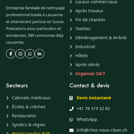
Locaux commerciaux
Entreprise familiale de nettoyage
Après travaux
professionnel basée à Lausanne
Fin de chantier
et intervenant partout en Suisse.
Prestations pour particuliers et
Textiles
entreprises, 589 communes déjà
Déménagement & Airbnb
couvertes.
Industriel
Hôtels
Après décès
Urgences 24/7
Secteurs
Contact & devis
Cabinets médicaux
Devis instantané
Écoles & crèches
+41 78 319 32 82
Restaurants
WhatsApp
Syndics & régies
Info@chez-nous-clean.ch
Portail syndics B2B