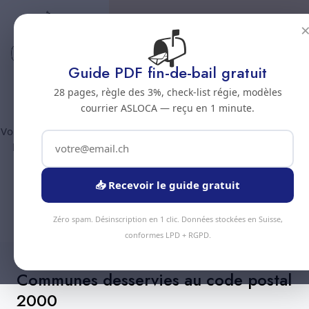
📬
Code postal 2000
Nettoyage professionnel -
Guide PDF fin-de-bail gratuit
Code postal 2000
28 pages, règle des 3%, check-list régie, modèles
courrier ASLOCA — reçu en 1 minute.
Vous êtes au code postal
2000
? Chez Nous Clean intervient dans
la commune de :
Neuchatel
(canton Neuchatel). Plus de 90
prestations disponibles, devis gratuit sous 24h.
📥 Recevoir le guide gratuit
Devis Instantané
+41 78 319 32 82
Zéro spam. Désinscription en 1 clic. Données stockées en Suisse,
conformes LPD + RGPD.
Communes desservies au code postal
2000