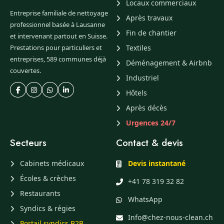
Locaux commerciaux
Entreprise familiale de nettoyage
Après travaux
professionnel basée à Lausanne
Fin de chantier
et intervenant partout en Suisse.
Prestations pour particuliers et
Textiles
entreprises, 589 communes déjà
Déménagement & Airbnb
couvertes.
Industriel
Hôtels
Après décès
Urgences 24/7
Secteurs
Contact & devis
Cabinets médicaux
Devis instantané
Écoles & crèches
+41 78 319 32 82
Restaurants
WhatsApp
Syndics & régies
Info@chez-nous-clean.ch
Portail syndics B2B