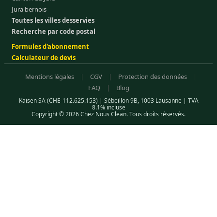
Jura bernois
Toutes les villes desservies
Recherche par code postal
Formules d'abonnement
Calculateur de devis
Mentions légales
|
CGV
|
Protection des données
|
FAQ
|
Blog
Kaisen SA (CHE-112.625.153) | Sébeillon 9B, 1003 Lausanne | TVA
8.1% incluse
Copyright © 2026 Chez Nous Clean. Tous droits réservés.