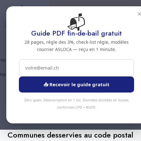
📬
Code postal 2013
Nettoyage professionnel -
Guide PDF fin-de-bail gratuit
Code postal 2013
28 pages, règle des 3%, check-list régie, modèles
courrier ASLOCA — reçu en 1 minute.
Vous êtes au code postal
2013
? Chez Nous Clean intervient dans
les communes suivantes :
Colombier, Milvignes
(canton
Neuchatel). Plus de 90 prestations disponibles, devis gratuit sous
24h.
📥 Recevoir le guide gratuit
Devis Instantané
Zéro spam. Désinscription en 1 clic. Données stockées en Suisse,
+41 78 319 32 82
conformes LPD + RGPD.
Communes desservies au code postal