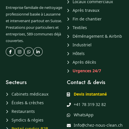
Locaux commerciaux
Entreprise familiale de nettoyage
Après travaux
professionnel basée à Lausanne
Fin de chantier
et intervenant partout en Suisse.
Prestations pour particuliers et
Textiles
entreprises, 589 communes déjà
Déménagement & Airbnb
couvertes.
Industriel
Hôtels
Après décès
Urgences 24/7
Secteurs
Contact & devis
Cabinets médicaux
Devis instantané
Écoles & crèches
+41 78 319 32 82
Restaurants
WhatsApp
Syndics & régies
Info@chez-nous-clean.ch
Portail syndics B2B