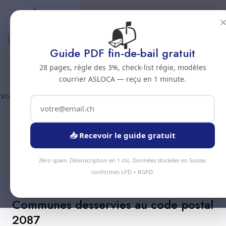
📬
Code postal 2087
Nettoyage professionnel -
Guide PDF fin-de-bail gratuit
Code postal 2087
28 pages, règle des 3%, check-list régie, modèles
courrier ASLOCA — reçu en 1 minute.
Vous êtes au code postal
2087
? Chez Nous Clean intervient dans
la commune de :
Cornaux
(canton Neuchatel). Plus de 90
prestations disponibles, devis gratuit sous 24h.
📥 Recevoir le guide gratuit
Devis Instantané
+41 78 319 32 82
Zéro spam. Désinscription en 1 clic. Données stockées en Suisse,
conformes LPD + RGPD.
Communes desservies au code postal
2087