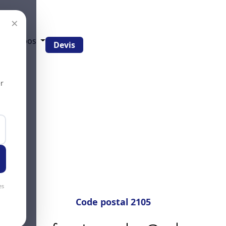
×
g
À propos
Devis
r
es
Code postal 2105