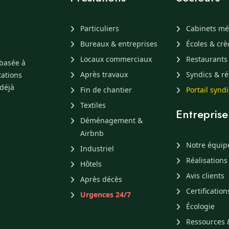
Particuliers
Cabinets mé
Bureaux & entreprises
Écoles & cr
Locaux commerciaux
Restaurants
 basée à
Après travaux
Syndics & ré
tations
 déjà
Fin de chantier
Portail synd
Textiles
Entreprise
Déménagement &
Airbnb
Notre équip
Industriel
Réalisations
Hôtels
Avis clients
Après décès
Certification
Urgences 24/7
Écologie
Ressources 