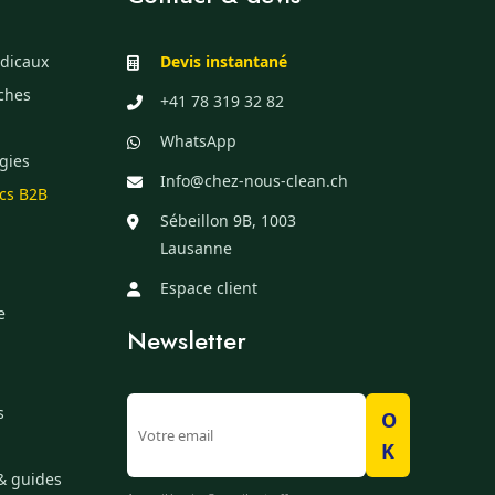
dicaux
Devis instantané
èches
+41 78 319 32 82
WhatsApp
gies
Info@chez-nous-clean.ch
ics B2B
Sébeillon 9B, 1003
Lausanne
Espace client
e
Newsletter
s
O
K
& guides