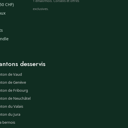
1 email/mois. Conseils et offres
50 CHF)
exclusives.
aux
ts
undle
antons desservis
nton de Vaud
nton de Genève
nton de Fribourg
nton de Neuchâtel
ton du Valais
nton du Jura
a bernois