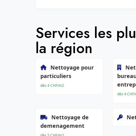
Services les p
la région
Nettoyage pour
Net
particuliers
bureau
entrep
dès 4 CHF/m2
dès 4 CHF
Nettoyage de
Net
demenagement
dès 5 CHF/m2