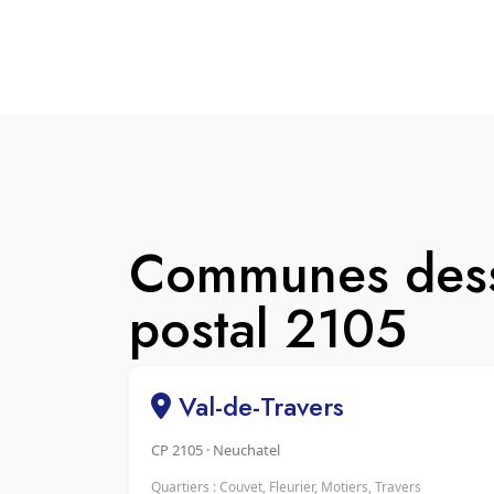
Communes dess
postal 2105
Val-de-Travers
CP 2105 · Neuchatel
Quartiers : Couvet, Fleurier, Motiers, Travers