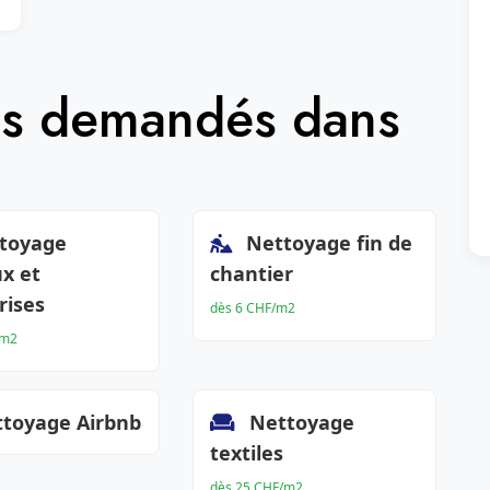
lus demandés dans
toyage
Nettoyage fin de
x et
chantier
rises
dès 6 CHF/m2
/m2
toyage Airbnb
Nettoyage
textiles
dès 25 CHF/m2