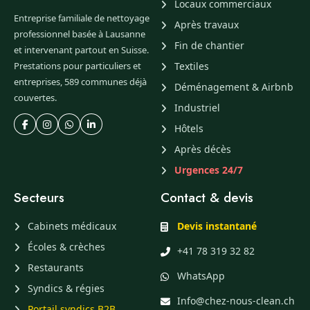
Locaux commerciaux
Entreprise familiale de nettoyage
Après travaux
professionnel basée à Lausanne
Fin de chantier
et intervenant partout en Suisse.
Prestations pour particuliers et
Textiles
entreprises, 589 communes déjà
Déménagement & Airbnb
couvertes.
Industriel
Hôtels
Après décès
Urgences 24/7
Secteurs
Contact & devis
Cabinets médicaux
Devis instantané
Écoles & crèches
+41 78 319 32 82
Restaurants
WhatsApp
Syndics & régies
Info@chez-nous-clean.ch
Portail syndics B2B