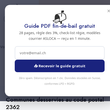
📬
Code postal 2362
Nettoyage professionnel -
Guide PDF fin-de-bail gratuit
Code postal 2362
28 pages, règle des 3%, check-list régie, modèles
courrier ASLOCA — reçu en 1 minute.
Vous êtes au code postal
2362
? Chez Nous Clean intervient dans
la commune de :
Montfaucon
(canton Jura). Plus de 90
prestations disponibles, devis gratuit sous 24h.
📥 Recevoir le guide gratuit
Devis Instantané
+41 78 319 32 82
Zéro spam. Désinscription en 1 clic. Données stockées en Suisse,
conformes LPD + RGPD.
Communes desservies au code postal
2362