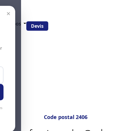
×
g
À propos
Devis
r
es
Code postal 2406