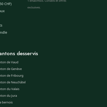
1 email/mois. Conseils et offres
50 CHF)
exclusives.
aux
ts
undle
antons desservis
nton de Vaud
nton de Genève
nton de Fribourg
nton de Neuchâtel
ton du Valais
nton du Jura
a bernois