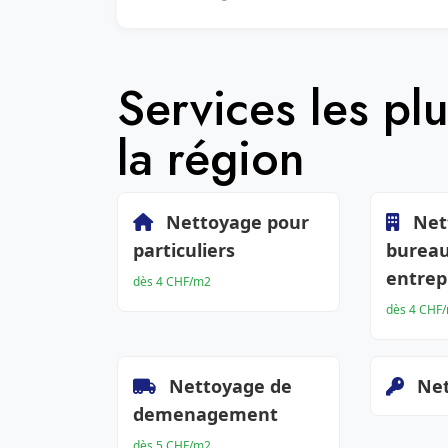
Services les p
la région
Nettoyage pour
Net
particuliers
bureau
entrep
dès 4 CHF/m2
dès 4 CHF
Nettoyage de
Net
demenagement
dès 5 CHF/m2