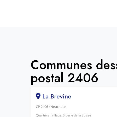
Communes dess
postal 2406
La Brevine
CP 2406 · Neuchatel
Quartiers : village, Siberie de la Suisse