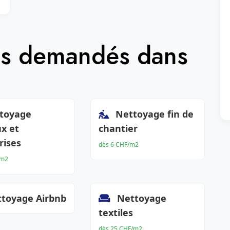
lus demandés dans
toyage
Nettoyage fin de
x et
chantier
rises
dès 6 CHF/m2
/m2
toyage Airbnb
Nettoyage
textiles
dès 25 CHF/m2