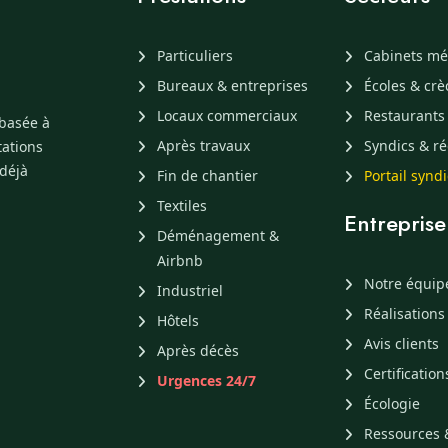
Particuliers
Cabinets mé
Bureaux & entreprises
Écoles & cr
Locaux commerciaux
Restaurants
 basée à
Après travaux
Syndics & ré
tations
 déjà
Fin de chantier
Portail synd
Textiles
Entreprise
Déménagement &
Airbnb
Notre équip
Industriel
Réalisations
Hôtels
Avis clients
Après décès
Certification
Urgences 24/7
Écologie
Ressources 