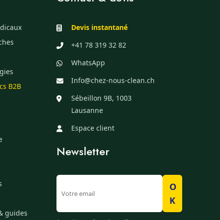
dicaux
Devis instantané
èches
+41 78 319 32 82
WhatsApp
gies
Info@chez-nous-clean.ch
ics B2B
Sébeillon 9B, 1003
Lausanne
Espace client
e
Newsletter
s
O
K
& guides