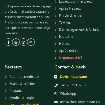
Locaux commerciaux
Entreprise familiale de nettoyage
Après travaux
professionnel basée à Lausanne
Fin de chantier
et intervenant partout en Suisse.
Prestations pour particuliers et
Textiles
entreprises, 589 communes déjà
Déménagement & Airbnb
couvertes.
Industriel
Hôtels
Après décès
Urgences 24/7
Secteurs
Contact & devis
Cabinets médicaux
Devis instantané
Écoles & crèches
+41 78 319 32 82
Restaurants
WhatsApp
Syndics & régies
Info@chez-nous-clean.ch
Portail syndics B2B