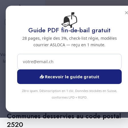
📬
Code postal 2520
Nettoyage professionnel -
Guide PDF fin-de-bail gratuit
Code postal 2520
28 pages, règle des 3%, check-list régie, modèles
courrier ASLOCA — reçu en 1 minute.
Vous êtes au code postal
2520
? Chez Nous Clean intervient dans
la commune de :
La Neuveville
(canton Jura bernois). Plus de
90 prestations disponibles, devis gratuit sous 24h.
📥 Recevoir le guide gratuit
Devis Instantané
+41 78 319 32 82
Zéro spam. Désinscription en 1 clic. Données stockées en Suisse,
conformes LPD + RGPD.
Communes desservies au code postal
2520