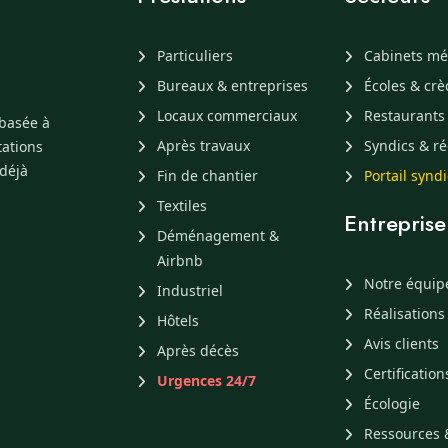
Particuliers
Cabinets mé
Bureaux & entreprises
Écoles & cr
Locaux commerciaux
Restaurants
 basée à
Après travaux
Syndics & ré
tations
 déjà
Fin de chantier
Portail synd
Textiles
Entreprise
Déménagement &
Airbnb
Notre équip
Industriel
Réalisations
Hôtels
Avis clients
Après décès
Certification
Urgences 24/7
Écologie
Ressources 