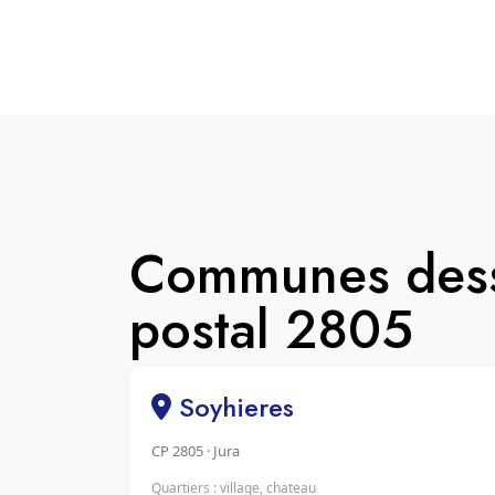
Communes dess
postal 2805
Soyhieres
CP 2805 · Jura
Quartiers : village, chateau