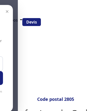
×
g
À propos
Devis
r
es
Code postal 2805