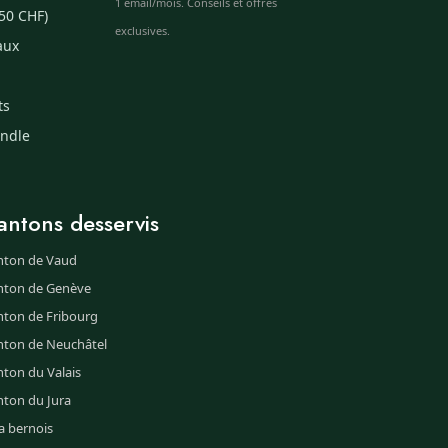
1 email/mois. Conseils et offres
50 CHF)
exclusives.
aux
ts
undle
antons desservis
nton de Vaud
nton de Genève
nton de Fribourg
nton de Neuchâtel
ton du Valais
nton du Jura
a bernois