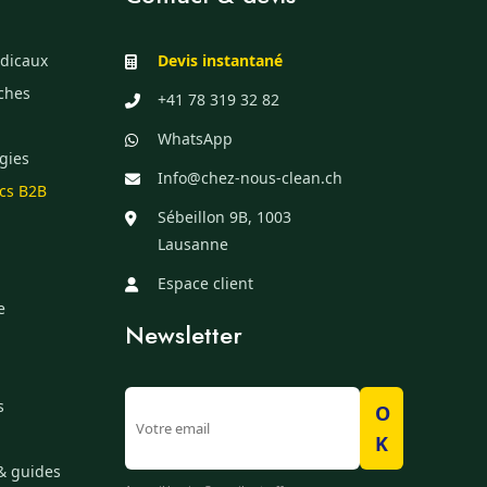
dicaux
Devis instantané
èches
+41 78 319 32 82
WhatsApp
gies
Info@chez-nous-clean.ch
ics B2B
Sébeillon 9B, 1003
Lausanne
Espace client
e
Newsletter
s
O
K
& guides