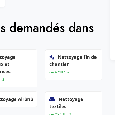
lus demandés dans
toyage
Nettoyage fin de
x et
chantier
rises
dès 6 CHF/m2
/m2
toyage Airbnb
Nettoyage
textiles
dès 25 CHF/m2