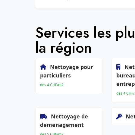
Services les p
la région
Nettoyage pour
Net
particuliers
bureau
entrep
dès 4 CHF/m2
dès 4 CHF
Nettoyage de
Net
demenagement
dès 5 CHF/m2