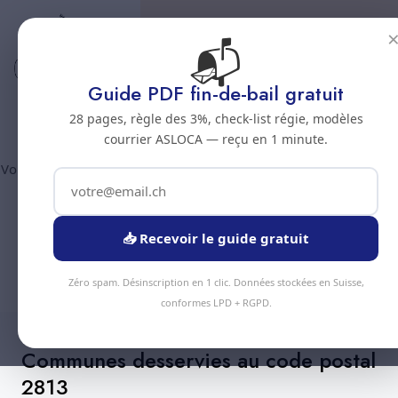
📬
Code postal 2813
Nettoyage professionnel -
Guide PDF fin-de-bail gratuit
Code postal 2813
28 pages, règle des 3%, check-list régie, modèles
courrier ASLOCA — reçu en 1 minute.
Vous êtes au code postal
2813
? Chez Nous Clean intervient dans
la commune de :
Ederswiler
(canton Jura). Plus de 90
prestations disponibles, devis gratuit sous 24h.
📥 Recevoir le guide gratuit
Devis Instantané
+41 78 319 32 82
Zéro spam. Désinscription en 1 clic. Données stockées en Suisse,
conformes LPD + RGPD.
Communes desservies au code postal
2813