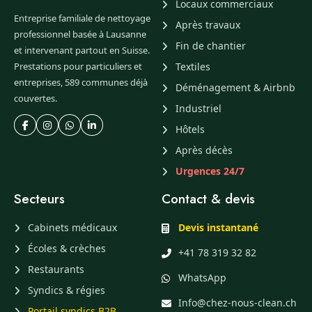
Locaux commerciaux
Entreprise familiale de nettoyage
Après travaux
professionnel basée à Lausanne
Fin de chantier
et intervenant partout en Suisse.
Prestations pour particuliers et
Textiles
entreprises, 589 communes déjà
Déménagement & Airbnb
couvertes.
Industriel
Hôtels
Après décès
Urgences 24/7
Secteurs
Contact & devis
Cabinets médicaux
Devis instantané
Écoles & crèches
+41 78 319 32 82
Restaurants
WhatsApp
Syndics & régies
Info@chez-nous-clean.ch
Portail syndics B2B