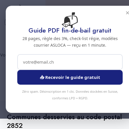
📬
Code postal 2852
Nettoyage professionnel -
Guide PDF fin-de-bail gratuit
Code postal 2852
28 pages, règle des 3%, check-list régie, modèles
courrier ASLOCA — reçu en 1 minute.
Vous êtes au code postal
2852
? Chez Nous Clean intervient dans
la commune de :
Courtetelle
(canton Jura). Plus de 90
prestations disponibles, devis gratuit sous 24h.
📥 Recevoir le guide gratuit
Devis Instantané
+41 78 319 32 82
Zéro spam. Désinscription en 1 clic. Données stockées en Suisse,
conformes LPD + RGPD.
Communes desservies au code postal
2852