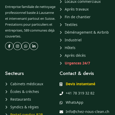
Locaux commerciaux
Entreprise familiale de nettoyage
Après travaux
professionnel basée à Lausanne
Fin de chantier
et intervenant partout en Suisse.
Prestations pour particuliers et
Textiles
entreprises, 589 communes déjà
Déménagement & Airbnb
couvertes.
Industriel
Hôtels
Après décès
Urgences 24/7
Secteurs
Contact & devis
Cabinets médicaux
Devis instantané
Écoles & crèches
+41 78 319 32 82
Restaurants
WhatsApp
Syndics & régies
Info@chez-nous-clean.ch
Portail syndics B2B