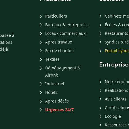
Particuliers
Cabinets mé
Bureaux & entreprises
Écoles & cr
Locaux commerciaux
Restaurants
 basée à
Après travaux
Syndics & ré
tations
 déjà
Fin de chantier
Portail synd
Textiles
Entreprise
Déménagement &
Airbnb
Notre équip
Industriel
Réalisations
Hôtels
Avis clients
Après décès
Certification
Urgences 24/7
Écologie
Ressources 