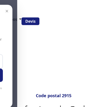
×
g
À propos
Devis
r
es
Code postal 2915