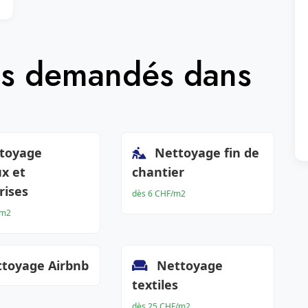
lus demandés dans
toyage
Nettoyage fin de
x et
chantier
rises
dès 6 CHF/m2
/m2
toyage Airbnb
Nettoyage
textiles
dès 25 CHF/m2