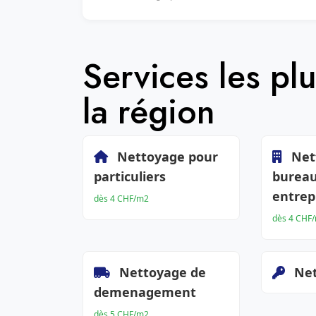
Services les p
la région
Nettoyage pour
Net
particuliers
bureau
entrep
dès 4 CHF/m2
dès 4 CHF
Nettoyage de
Net
demenagement
dès 5 CHF/m2