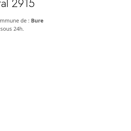
tal 2915
commune de :
Bure
 sous 24h.