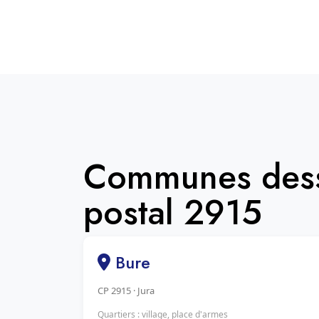
Communes dess
postal 2915
Bure
CP 2915 · Jura
Quartiers : village, place d'armes