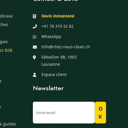
dicaux
Devis instantané
èches
+41 78 319 32 82
WhatsApp
gies
Info@chez-nous-clean.ch
ics B2B
Sébeillon 9B, 1003
Lausanne
Espace client
e
Newsletter
s
O
K
& guides