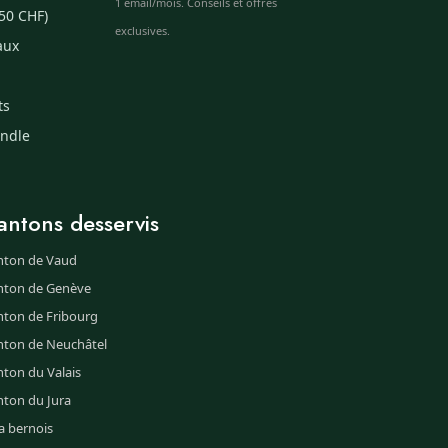
1 email/mois. Conseils et offres
50 CHF)
exclusives.
aux
ts
undle
antons desservis
nton de Vaud
nton de Genève
nton de Fribourg
nton de Neuchâtel
ton du Valais
nton du Jura
a bernois