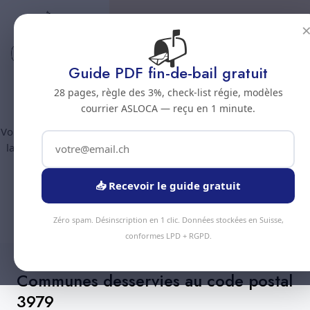
📬
Code postal 3979
Nettoyage professionnel -
Guide PDF fin-de-bail gratuit
Code postal 3979
28 pages, règle des 3%, check-list régie, modèles
courrier ASLOCA — reçu en 1 minute.
Vous êtes au code postal
3979
? Chez Nous Clean intervient dans
la commune de :
Grone
(canton Valais). Plus de 90 prestations
disponibles, devis gratuit sous 24h.
📥 Recevoir le guide gratuit
Devis Instantané
+41 78 319 32 82
Zéro spam. Désinscription en 1 clic. Données stockées en Suisse,
conformes LPD + RGPD.
Communes desservies au code postal
3979