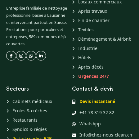
Locaux commerciaux
Entreprise familiale de nettoyage
Après travaux
professionnel basée à Lausanne
Fin de chantier
et intervenant partout en Suisse.
Prestations pour particuliers et
Textiles
entreprises, 589 communes déjà
Déménagement & Airbnb
couvertes.
Industriel
Hôtels
Après décès
Urgences 24/7
Secteurs
Contact & devis
Cabinets médicaux
Devis instantané
Écoles & crèches
+41 78 319 32 82
Restaurants
WhatsApp
Syndics & régies
Info@chez-nous-clean.ch
Portail syndics B2B