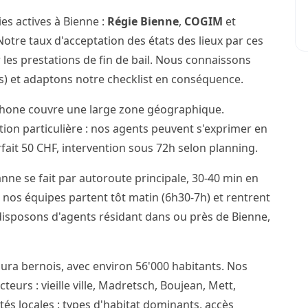
es actives à Bienne :
Régie Bienne
,
COGIM
et
otre taux d'acceptation des états des lieux par ces
 les prestations de fin de bail. Nous connaissons
cis) et adaptons notre checklist en conséquence.
phone couvre une large zone géographique.
ention particulière : nos agents peuvent s'exprimer en
ait 50 CHF, intervention sous 72h selon planning.
nne se fait par autoroute principale, 30-40 min en
 nos équipes partent tôt matin (6h30-7h) et rentrent
 disposons d'agents résidant dans ou près de Bienne,
Jura bernois, avec environ 56'000 habitants. Nos
teurs : vieille ville, Madretsch, Boujean, Mett,
ités locales : types d'habitat dominants, accès