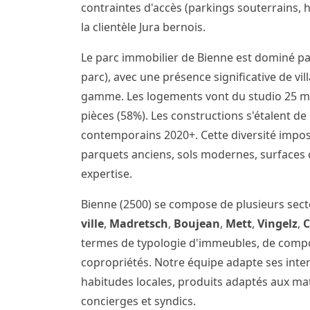
contraintes d'accès (parkings souterrains, 
la clientèle Jura bernois.
Le parc immobilier de Bienne est dominé pa
parc), avec une présence significative de v
gamme. Les logements vont du studio 25 m²
pièces (58%). Les constructions s'étalent d
contemporains 2020+. Cette diversité impo
parquets anciens, sols modernes, surfaces 
expertise.
Bienne (2500) se compose de plusieurs sec
ville
,
Madretsch
,
Boujean
,
Mett
,
Vingelz
,
termes de typologie d'immeubles, de comp
copropriétés. Notre équipe adapte ses inte
habitudes locales, produits adaptés aux m
concierges et syndics.