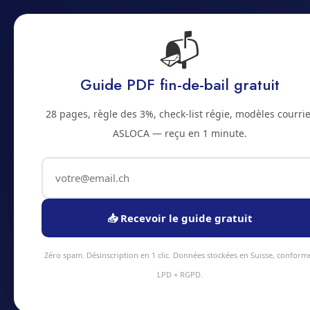
📬
Accue
Accueil
Prestations
Zones
Tarifs
Blo
Guide PDF fin-de-bail gratuit
2500 · JURA BERNOIS
28 pages, règle des 3%, check-list régie, modèles courrie
Nettoyage de ca
ASLOCA — reçu en 1 minute.
Bienne
Service nettoyage cages d'escalier à Bienn
📥 Recevoir le guide gratuit
24h, intervention sous 48h en moyenne. É
professionnel, tarifs transparents.
Zéro spam. Désinscription en 1 clic. Données stockées en Suisse, conform
LPD + RGPD.
Devis instantané
+41 78 