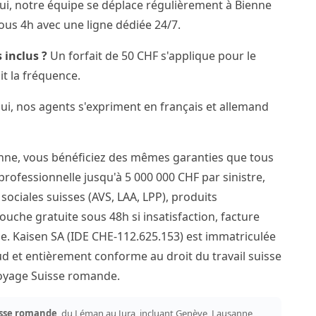
i, notre équipe se déplace régulièrement à Bienne
ous 4h avec une ligne dédiée 24/7.
 inclus ?
Un forfait de 50 CHF s'applique pour le
it la fréquence.
i, nos agents s'expriment en français et allemand
enne, vous bénéficiez des mêmes garanties que tous
 professionnelle jusqu'à 5 000 000 CHF par sinistre,
ociales suisses (AVS, LAA, LPP), produits
ouche gratuite sous 48h si insatisfaction, facture
e. Kaisen SA (IDE CHE-112.625.153) est immatriculée
 et entièrement conforme au droit du travail suisse
ttoyage Suisse romande.
sse romande
, du Léman au Jura, incluant Genève, Lausanne,