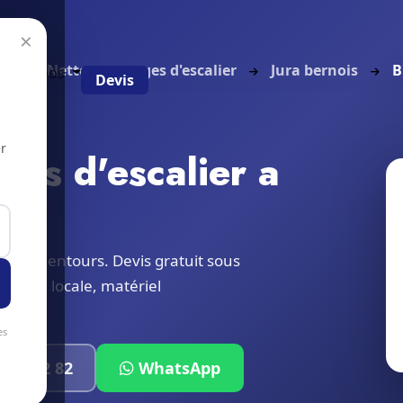
×
il
Nettoyage cages d'escalier
Jura bernois
B
g
À propos
Devis
r
ges d'escalier a
e et alentours. Devis gratuit sous
quipe locale, matériel
es
319 32 82
WhatsApp