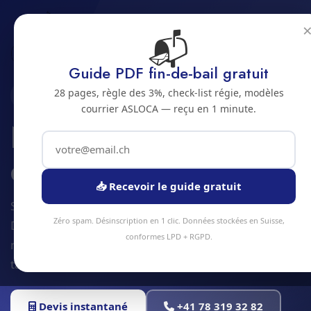
📬
Accueil
Nettoyage de hotte
Jura bernois
Bienne
Guide PDF fin-de-bail gratuit
28 pages, règle des 3%, check-list régie, modèles
2500 · JURA BERNOIS
courrier ASLOCA — reçu en 1 minute.
Nettoyage de hotte
de cuisine a Bienne
📥 Recevoir le guide gratuit
Service nettoyage de hotte à Bienne et alentours.
Zéro spam. Désinscription en 1 clic. Données stockées en Suisse,
Devis gratuit sous 24h, intervention sous 48h en
conformes LPD + RGPD.
moyenne. Équipe locale, matériel professionnel,
tarifs transparents.
Devis instantané
+41 78 319 32 82