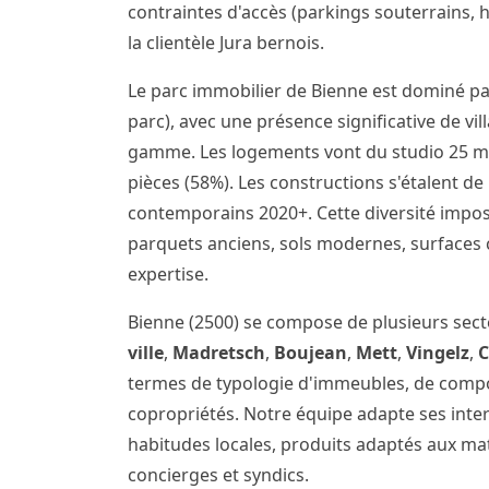
contraintes d'accès (parkings souterrains, 
la clientèle Jura bernois.
Le parc immobilier de Bienne est dominé pa
parc), avec une présence significative de v
gamme. Les logements vont du studio 25 m²
pièces (58%). Les constructions s'étalent d
contemporains 2020+. Cette diversité impo
parquets anciens, sols modernes, surfaces 
expertise.
Bienne (2500) se compose de plusieurs sec
ville
,
Madretsch
,
Boujean
,
Mett
,
Vingelz
,
termes de typologie d'immeubles, de comp
copropriétés. Notre équipe adapte ses inte
habitudes locales, produits adaptés aux m
concierges et syndics.