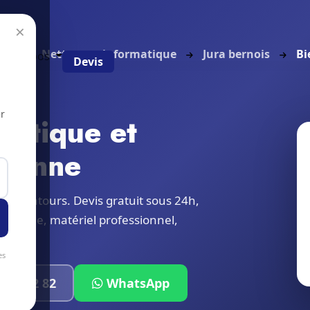
×
eil
Nettoyage informatique
Jura bernois
Bi
g
À propos
Devis
r
matique et
Bienne
t alentours. Devis gratuit sous 24h,
 locale, matériel professionnel,
es
319 32 82
WhatsApp