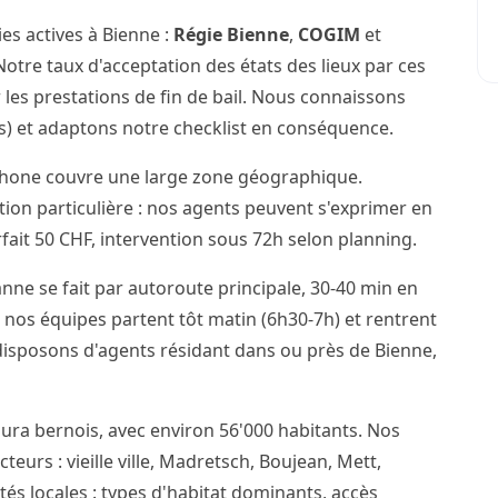
es actives à Bienne :
Régie Bienne
,
COGIM
et
otre taux d'acceptation des états des lieux par ces
 les prestations de fin de bail. Nous connaissons
cis) et adaptons notre checklist en conséquence.
phone couvre une large zone géographique.
ention particulière : nos agents peuvent s'exprimer en
ait 50 CHF, intervention sous 72h selon planning.
nne se fait par autoroute principale, 30-40 min en
 nos équipes partent tôt matin (6h30-7h) et rentrent
 disposons d'agents résidant dans ou près de Bienne,
Jura bernois, avec environ 56'000 habitants. Nos
teurs : vieille ville, Madretsch, Boujean, Mett,
ités locales : types d'habitat dominants, accès