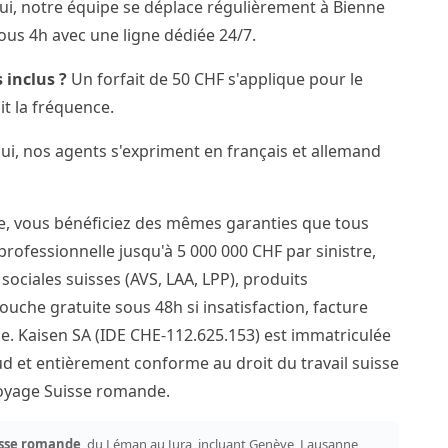
i, notre équipe se déplace régulièrement à Bienne
ous 4h avec une ligne dédiée 24/7.
 inclus ?
Un forfait de 50 CHF s'applique pour le
it la fréquence.
i, nos agents s'expriment en français et allemand
e, vous bénéficiez des mêmes garanties que tous
 professionnelle jusqu'à 5 000 000 CHF par sinistre,
ociales suisses (AVS, LAA, LPP), produits
ouche gratuite sous 48h si insatisfaction, facture
e. Kaisen SA (IDE CHE-112.625.153) est immatriculée
 et entièrement conforme au droit du travail suisse
ttoyage Suisse romande.
sse romande
, du Léman au Jura, incluant Genève, Lausanne,