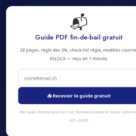
📬
Accu
Accueil
Prestations
Zones
Tarifs
Blo
Guide PDF fin-de-bail gratuit
2500 · JURA BERNOIS
28 pages, règle des 3%, check-list régie, modèles courrie
Nettoyage infor
ASLOCA — reçu en 1 minute.
telephonique a 
Service nettoyage informatique à Bienne e
📥 Recevoir le guide gratuit
intervention sous 48h en moyenne. Équipe
tarifs transparents.
Zéro spam. Désinscription en 1 clic. Données stockées en Suisse, conform
LPD + RGPD.
Devis instantané
+41 78 