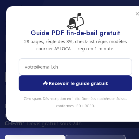
📬
Accueil
Zones
Jura bernois
La Ferriere
Guide PDF fin-de-bail gratuit
2333 · JURA BERNOIS
28 pages, règle des 3%, check-list régie, modèles
courrier ASLOCA — reçu en 1 minute.
Nettoyage
professionnel à La
Ferriere
📥 Recevoir le guide gratuit
Zéro spam. Désinscription en 1 clic. Données stockées en Suisse,
Plus de
90 prestations
de nettoyage et facility
conformes LPD + RGPD.
management disponibles à La Ferriere. Dès
4
CHF/m²
. Devis gratuit sous 24h.