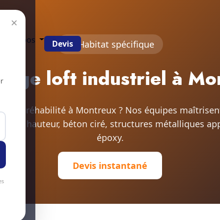
×
g
À propos
Devis
Habitat spécifique
yage loft industriel à Mo
r
riel ou réhabilité à Montreux ? Nos équipes maîtrisen
rières hauteur, béton ciré, structures métalliques ap
époxy.
Devis instantané
es