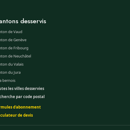
antons desservis
nton de Vaud
nton de Genève
nton de Fribourg
nton de Neuchâtel
ton du Valais
nton du Jura
a bernois
tes les villes desservies
cherche par code postal
rmules d'abonnement
lculateur de devis