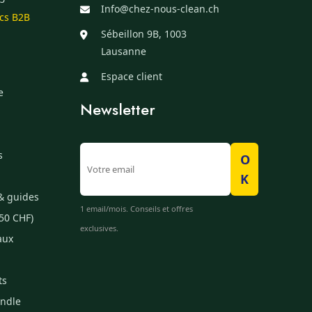
Info@chez-nous-clean.ch
ics B2B
Sébeillon 9B, 1003
Lausanne
Espace client
e
Newsletter
s
O
K
& guides
1 email/mois. Conseils et offres
50 CHF)
exclusives.
aux
ts
undle