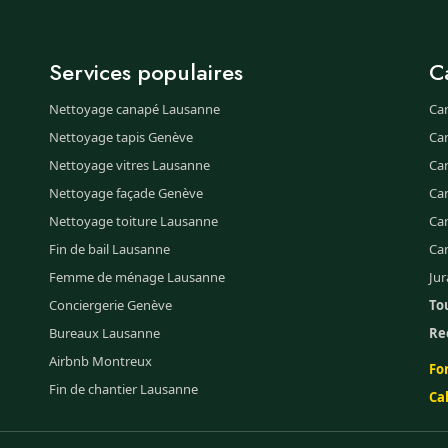
Services populaires
C
Nettoyage canapé Lausanne
Ca
Nettoyage tapis Genève
Ca
Nettoyage vitres Lausanne
Ca
Nettoyage façade Genève
Ca
Nettoyage toiture Lausanne
Can
Fin de bail Lausanne
Ca
Femme de ménage Lausanne
Jur
Conciergerie Genève
Tou
Bureaux Lausanne
Re
Airbnb Montreux
Fo
Fin de chantier Lausanne
Ca