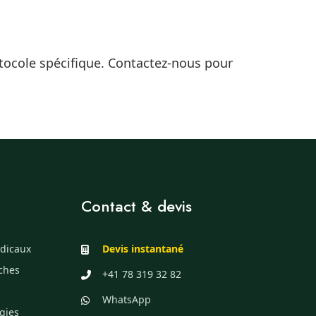
otocole spécifique. Contactez-nous pour
Contact & devis
dicaux
Devis instantané
èches
+41 78 319 32 82
WhatsApp
gies