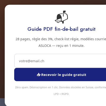
📬
Accueil
Prestations
Zones
Tarifs
Blo
Guide PDF fin-de-bail gratuit
Netto
28 pages, règle des 3%, check-list régie, modèles courrie
ASLOCA — reçu en 1 minute.
Loft indust
volumes : ver
📥 Recevoir le guide gratuit
Zéro spam. Désinscription en 1 clic. Données stockées en Suisse, conform
LPD + RGPD.