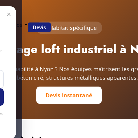
×
g
À propos
Devis
Habitat spécifique
toyage loft industriel à 
r
l ou réhabilité à Nyon ? Nos équipes maîtrisent les g
auteur, béton ciré, structures métalliques apparentes,
Devis instantané
es