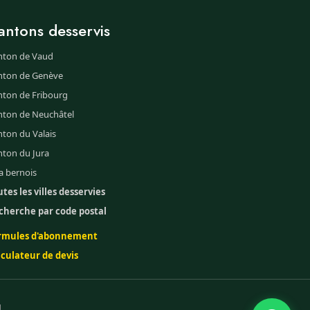
antons desservis
nton de Vaud
nton de Genève
nton de Fribourg
nton de Neuchâtel
ton du Valais
nton du Jura
a bernois
tes les villes desservies
cherche par code postal
rmules d'abonnement
lculateur de devis
g