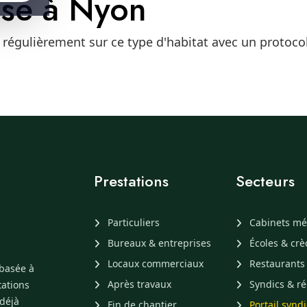
isé à Nyon
 régulièrement sur ce type d'habitat avec un protoco
Prestations
Secteurs
Particuliers
Cabinets mé
Bureaux & entreprises
Écoles & cr
Locaux commerciaux
Restaurants
 basée à
Après travaux
Syndics & ré
tations
 déjà
Fin de chantier
Portail synd