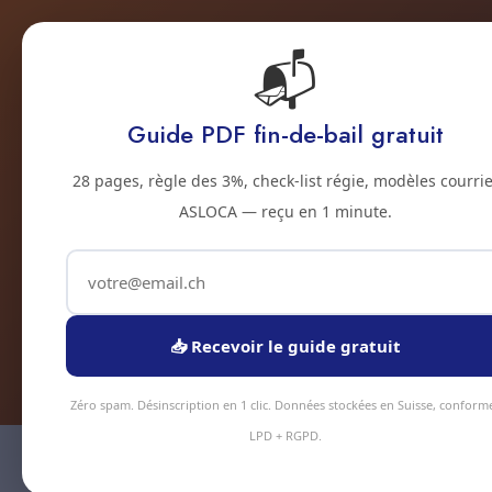
📬
Accueil
Prestations
Zones
Tarifs
Blo
Guide PDF fin-de-bail gratuit
Net
28 pages, règle des 3%, check-list régie, modèles courrie
ASLOCA — reçu en 1 minute.
Loft industrie
verrières h
📥 Recevoir le guide gratuit
Zéro spam. Désinscription en 1 clic. Données stockées en Suisse, conform
LPD + RGPD.