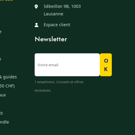
Sébeillon 9B, 1003
Lausanne
Espace client
e
Newsletter
s
O
K
& guides
1 email/mois. Conseils et offres
50 CHF)
exclusives.
aux
ts
undle