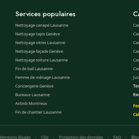
Services populaires
C
Nettoyage canapé Lausanne
Ca
Nettoyage tapis Genève
Ca
Nettoyage vitres Lausanne
Ca
Nettoyage façade Genève
Ca
Nettoyage toiture Lausanne
Can
Fin de bail Lausanne
Ca
Femme de ménage Lausanne
Jur
Conciergerie Genève
Tou
Bureaux Lausanne
Re
Airbnb Montreux
Fo
Fin de chantier Lausanne
Ca
Mentions légales
|
CGV
|
Protection des données
|
FAQ
|
Blo