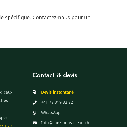
le spécifique. Contactez-nous pour un
Contact & devis
dicaux
Devis instantané
èches
+41 78 319 32 82
WhatsApp
gies
Info@chez-nous-clean.ch
ics B2B