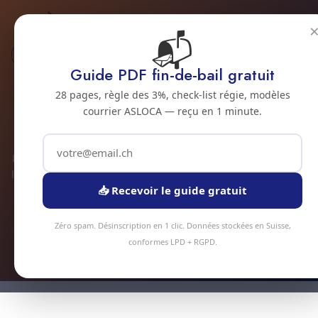
📬
Habitat spécifique
Guide PDF fin-de-bail gratuit
Nettoyage loft
28 pages, règle des 3%, check-list régie, modèles
courrier ASLOCA — reçu en 1 minute.
industriel à Onex
Loft industriel ou réhabilité à Onex ? Nos équipes maîtrisent
les grands volumes : verrières hauteur, béton ciré, structures
métalliques apparentes, sols époxy.
📥 Recevoir le guide gratuit
Zéro spam. Désinscription en 1 clic. Données stockées en Suisse,
Devis instantané
conformes LPD + RGPD.