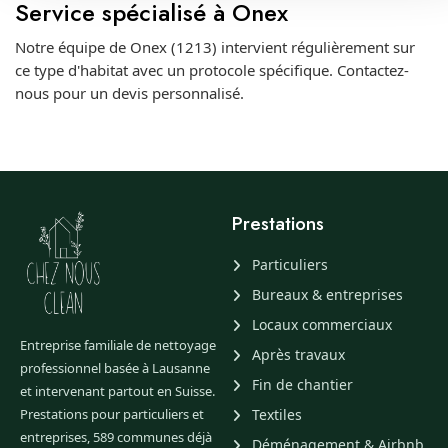
Service spécialisé à Onex
Notre équipe de Onex (1213) intervient régulièrement sur
ce type d'habitat avec un protocole spécifique. Contactez-
nous pour un devis personnalisé.
Prestations
Particuliers
Bureaux & entreprises
Locaux commerciaux
Entreprise familiale de nettoyage
Après travaux
professionnel basée à Lausanne
Fin de chantier
et intervenant partout en Suisse.
Prestations pour particuliers et
Textiles
entreprises, 589 communes déjà
Déménagement & Airbnb