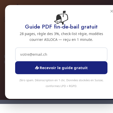
📬
Habitat spécifique
Guide PDF fin-de-bail gratuit
Nettoyage loft
28 pages, règle des 3%, check-list régie, modèles
courrier ASLOCA — reçu en 1 minute.
industriel à Sierre
Loft industriel ou réhabilité à Sierre ? Nos équipes maîtrisent
les grands volumes : verrières hauteur, béton ciré, structures
métalliques apparentes, sols époxy.
📥 Recevoir le guide gratuit
Zéro spam. Désinscription en 1 clic. Données stockées en Suisse,
Devis instantané
conformes LPD + RGPD.