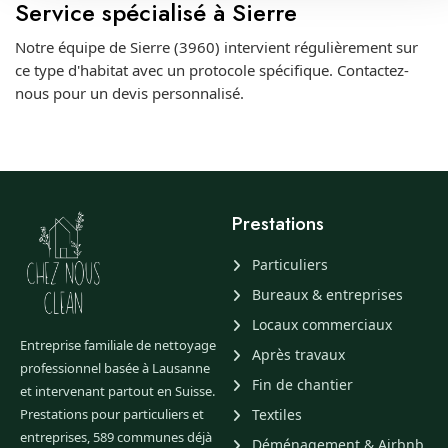
Service spécialisé à Sierre
Notre équipe de Sierre (3960) intervient régulièrement sur
ce type d'habitat avec un protocole spécifique. Contactez-
nous pour un devis personnalisé.
Prestations
Particuliers
Bureaux & entreprises
Locaux commerciaux
Entreprise familiale de nettoyage
Après travaux
professionnel basée à Lausanne
Fin de chantier
et intervenant partout en Suisse.
Prestations pour particuliers et
Textiles
entreprises, 589 communes déjà
Déménagement & Airbnb