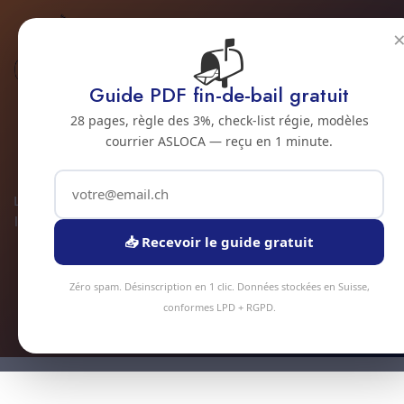
📬
Habitat spécifique
Guide PDF fin-de-bail gratuit
Nettoyage loft
28 pages, règle des 3%, check-list régie, modèles
courrier ASLOCA — reçu en 1 minute.
industriel à Vevey
Loft industriel ou réhabilité à Vevey ? Nos équipes maîtrisent
les grands volumes : verrières hauteur, béton ciré, structures
métalliques apparentes, sols époxy.
📥 Recevoir le guide gratuit
Zéro spam. Désinscription en 1 clic. Données stockées en Suisse,
Devis instantané
conformes LPD + RGPD.