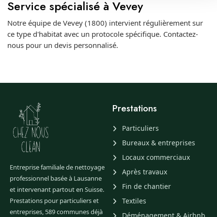
Service spécialisé à Vevey
Notre équipe de Vevey (1800) intervient régulièrement sur
ce type d'habitat avec un protocole spécifique. Contactez-
nous pour un devis personnalisé.
Prestations
Particuliers
Bureaux & entreprises
Locaux commerciaux
Entreprise familiale de nettoyage
Après travaux
professionnel basée à Lausanne
Fin de chantier
et intervenant partout en Suisse.
Prestations pour particuliers et
Textiles
entreprises, 589 communes déjà
Déménagement & Airbnb