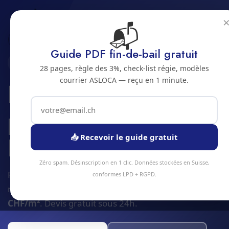
📬
Accueil
Zones
Jura bernois
Loveresse
Guide PDF fin-de-bail gratuit
2732 · JURA BERNOIS
28 pages, règle des 3%, check-list régie, modèles
courrier ASLOCA — reçu en 1 minute.
Nettoyage
professionnel à
Loveresse
📥 Recevoir le guide gratuit
Zéro spam. Désinscription en 1 clic. Données stockées en Suisse,
Plus de
90 prestations
de nettoyage et facility
conformes LPD + RGPD.
management disponibles à Loveresse. Dès
4
CHF/m²
. Devis gratuit sous 24h.