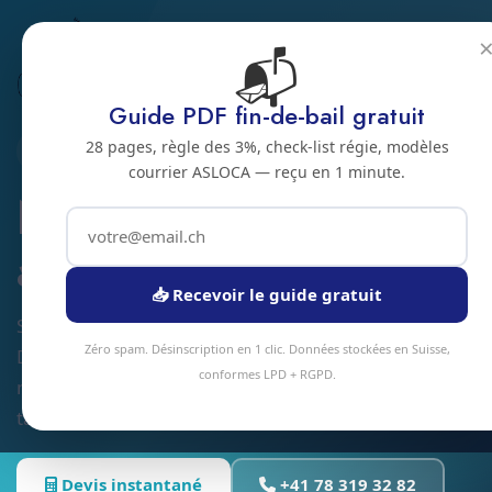
📬
Accueil
Nettoyage de murs
Jura bernois
Bienne
Guide PDF fin-de-bail gratuit
28 pages, règle des 3%, check-list régie, modèles
2500 · JURA BERNOIS
courrier ASLOCA — reçu en 1 minute.
Nettoyage de murs
a Bienne
📥 Recevoir le guide gratuit
Service nettoyage de murs à Bienne et alentours.
Zéro spam. Désinscription en 1 clic. Données stockées en Suisse,
Devis gratuit sous 24h, intervention sous 48h en
conformes LPD + RGPD.
moyenne. Équipe locale, matériel professionnel,
tarifs transparents.
Devis instantané
+41 78 319 32 82