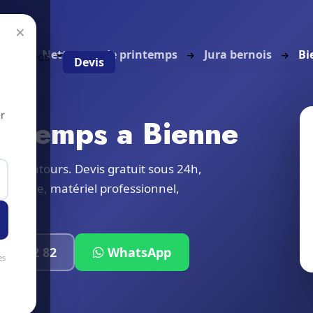
×
eil
Nettoyage de printemps
Jura bernois
Bi
g
À propos
Devis
r
intemps a Bienne
t alentours. Devis gratuit sous 24h,
 locale, matériel professionnel,
319 32 82
WhatsApp
es
 SA