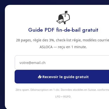
📬
Accu
Accueil
Prestations
Zones
Tarifs
Blo
Guide PDF fin-de-bail gratuit
2500 · JURA BERNOIS
28 pages, règle des 3%, check-list régie, modèles courrie
Nettoyage de pr
ASLOCA — reçu en 1 minute.
Service nettoyage de printemps à Bienne e
intervention sous 48h en moyenne. Équipe
tarifs transparents.
📥 Recevoir le guide gratuit
Devis instantané
+41 78 
Zéro spam. Désinscription en 1 clic. Données stockées en Suisse, conform
LPD + RGPD.
4.9/5
Assurance 5M CHF
Urgences 24/7
Kaisen