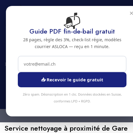
📬
📍 Gare CFF
Guide PDF fin-de-bail gratuit
Nettoyage proche de
28 pages, règle des 3%, check-list régie, modèles
courrier ASLOCA — reçu en 1 minute.
Gare de Vevey
Intervention rapide à Vevey (1800) dans un rayon de 1.5km.
📥 Recevoir le guide gratuit
📞 +41 78 319 32 82
Zéro spam. Désinscription en 1 clic. Données stockées en Suisse,
conformes LPD + RGPD.
Service nettoyage à proximité de Gare