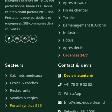
Entreprise familiale de nettoyage
Après travaux
professionnel basée à Lausanne
Fin de chantier
et intervenant partout en Suisse.
Prestations pour particuliers et
Textiles
entreprises, 589 communes déjà
Déménagement & Airbnb
couvertes.
Industriel
Hôtels
Après décès
Urgences 24/7
Secteurs
Contact & devis
Cabinets médicaux
Devis instantané
Écoles & crèches
+41 78 319 32 82
Restaurants
WhatsApp
Syndics & régies
Info@chez-nous-clean.ch
Portail syndics B2B
Sébeillon 9B, 1003