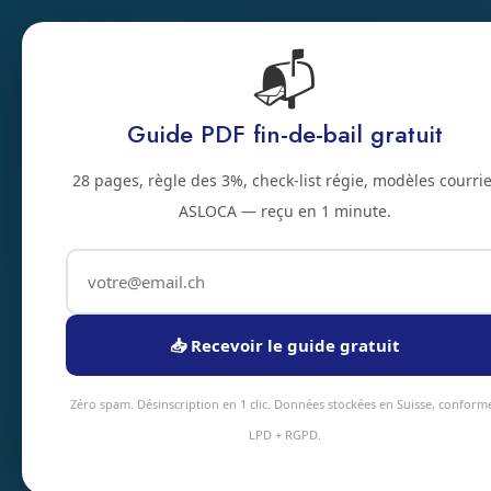
📬
Accu
Accueil
Prestations
Zones
Tarifs
Blo
Guide PDF fin-de-bail gratuit
2500 · JURA BERNOIS
28 pages, règle des 3%, check-list régie, modèles courrie
Nettoyage et des
ASLOCA — reçu en 1 minute.
sanitaires a Bie
Service nettoyage de sanitaires à Bienne 
📥 Recevoir le guide gratuit
intervention sous 48h en moyenne. Équipe
tarifs transparents.
Zéro spam. Désinscription en 1 clic. Données stockées en Suisse, conform
LPD + RGPD.
Devis instantané
+41 78 