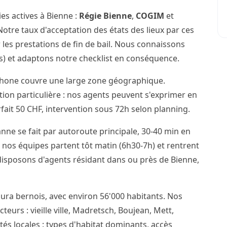
es actives à Bienne :
Régie Bienne
,
COGIM
et
otre taux d'acceptation des états des lieux par ces
 les prestations de fin de bail. Nous connaissons
cis) et adaptons notre checklist en conséquence.
phone couvre une large zone géographique.
ention particulière : nos agents peuvent s'exprimer en
ait 50 CHF, intervention sous 72h selon planning.
nne se fait par autoroute principale, 30-40 min en
 nos équipes partent tôt matin (6h30-7h) et rentrent
 disposons d'agents résidant dans ou près de Bienne,
Jura bernois, avec environ 56'000 habitants. Nos
teurs : vieille ville, Madretsch, Boujean, Mett,
ités locales : types d'habitat dominants, accès