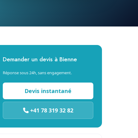
Demander un devis à Bienne
Réponse sous 24h, sans engagement.
Devis instantané
+41 78 319 32 82