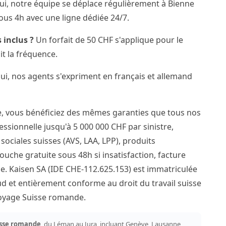
i, notre équipe se déplace régulièrement à Bienne
ous 4h avec une ligne dédiée 24/7.
 inclus ?
Un forfait de 50 CHF s'applique pour le
it la fréquence.
i, nos agents s'expriment en français et allemand
e, vous bénéficiez des mêmes garanties que tous nos
fessionnelle jusqu'à 5 000 000 CHF par sinistre,
ociales suisses (AVS, LAA, LPP), produits
ouche gratuite sous 48h si insatisfaction, facture
e. Kaisen SA (IDE CHE-112.625.153) est immatriculée
 et entièrement conforme au droit du travail suisse
ttoyage Suisse romande.
sse romande
, du Léman au Jura, incluant Genève, Lausanne,