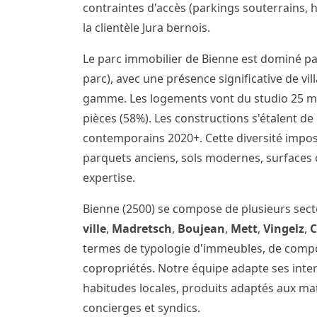
contraintes d'accès (parkings souterrains, 
la clientèle Jura bernois.
Le parc immobilier de Bienne est dominé pa
parc), avec une présence significative de v
gamme. Les logements vont du studio 25 m²
pièces (58%). Les constructions s'étalent d
contemporains 2020+. Cette diversité impo
parquets anciens, sols modernes, surfaces 
expertise.
Bienne (2500) se compose de plusieurs sec
ville
,
Madretsch
,
Boujean
,
Mett
,
Vingelz
,
termes de typologie d'immeubles, de comp
copropriétés. Notre équipe adapte ses inte
habitudes locales, produits adaptés aux m
concierges et syndics.