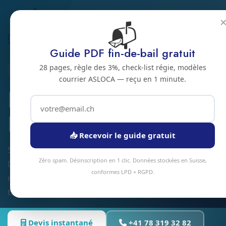
📬
Accueil
Nettoyage de sols
Jura bernois
Bienne
Guide PDF fin-de-bail gratuit
28 pages, règle des 3%, check-list régie, modèles
2500 · JURA BERNOIS
courrier ASLOCA — reçu en 1 minute.
Nettoyage de sols a
Bienne
📥 Recevoir le guide gratuit
Service nettoyage de sols à Bienne et alentours.
Zéro spam. Désinscription en 1 clic. Données stockées en Suisse,
Devis gratuit sous 24h, intervention sous 48h en
conformes LPD + RGPD.
moyenne. Équipe locale, matériel professionnel,
tarifs transparents.
Devis instantané
+41 78 319 32 82