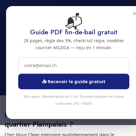
📬
Accueil
Geneve
Plainpalais
Guide PDF fin-de-bail gratuit
Nettoyage de tapis
28 pages, règle des 3%, check-list régie, modèles
dans le quartier
courrier ASLOCA — reçu en 1 minute.
Plainpalais
Spécialiste à Geneve · Devis 24h · Intervention 48h
📥 Recevoir le guide gratuit
Zéro spam. Désinscription en 1 clic. Données stockées en Suisse,
conformes LPD + RGPD.
Pourquoi une équipe spécialisée
quartier Plainpalais ?
Chez Nous Clean intervient quotidiennement dans le