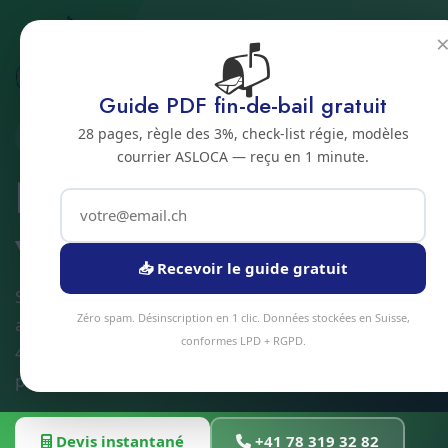
📬
Accueil
Nettoyage de veranda
Jura bernois
Bienne
Guide PDF fin-de-bail gratuit
28 pages, règle des 3%, check-list régie, modèles
2500 · JURA BERNOIS
courrier ASLOCA — reçu en 1 minute.
Nettoyage de
veranda a Bienne
📥 Recevoir le guide gratuit
Service nettoyage de veranda à Bienne et
Zéro spam. Désinscription en 1 clic. Données stockées en Suisse,
alentours. Devis gratuit sous 24h, intervention sous
conformes LPD + RGPD.
48h en moyenne. Équipe locale, matériel
professionnel, tarifs transparents.
Devis instantané
+41 78 319 32 82