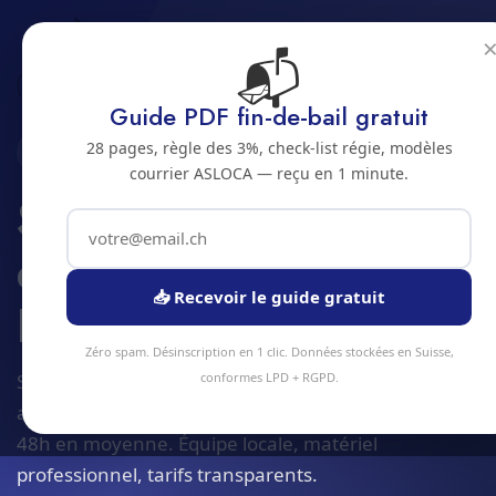
📬
Accueil
Surveillance qualite de l'air
Jura bernois
Bienne
Guide PDF fin-de-bail gratuit
28 pages, règle des 3%, check-list régie, modèles
2500 · JURA BERNOIS
courrier ASLOCA — reçu en 1 minute.
Surveillance qualite
de l'air interieur a
📥 Recevoir le guide gratuit
Bienne
Zéro spam. Désinscription en 1 clic. Données stockées en Suisse,
Service surveillance qualite de l'air à Bienne et
conformes LPD + RGPD.
alentours. Devis gratuit sous 24h, intervention sous
48h en moyenne. Équipe locale, matériel
professionnel, tarifs transparents.