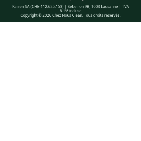
Kaisen SA (CHE-112.625.153) | Sébeillon 9B, 1003 Lausanne | TVA
8.1% incluse
Copyright © 2026 Chez Nous Clean. Tous droits réservés.