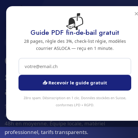
📬
Accueil
Conseil subventions energie
Jura bernois
Bienne
Guide PDF fin-de-bail gratuit
28 pages, règle des 3%, check-list régie, modèles
2500 · JURA BERNOIS
courrier ASLOCA — reçu en 1 minute.
Conseil en
subventions energie
📥 Recevoir le guide gratuit
a Bienne
Zéro spam. Désinscription en 1 clic. Données stockées en Suisse,
Service conseil subventions energie à Bienne et
conformes LPD + RGPD.
alentours. Devis gratuit sous 24h, intervention sous
48h en moyenne. Équipe locale, matériel
professionnel, tarifs transparents.