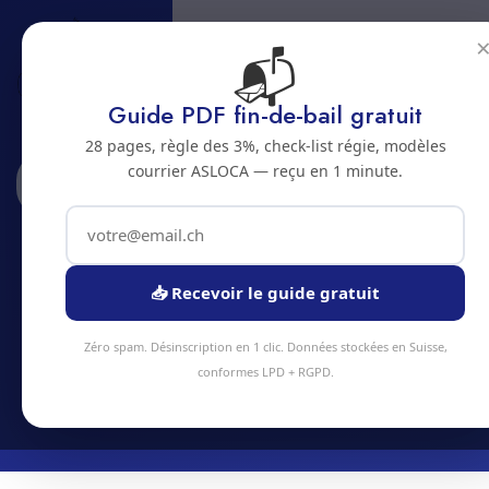
📬
Guide PDF fin-de-bail gratuit
28 pages, règle des 3%, check-list régie, modèles
courrier ASLOCA — reçu en 1 minute.
Accueil
Abonnements
Chavannes-pres-Renens
Abonnement nettoyage a
Chavannes-pres-Renens
📥 Recevoir le guide gratuit
Economisez jusqu'a 20% avec un abonnement
Zéro spam. Désinscription en 1 clic. Données stockées en Suisse,
nettoyage regulier a Chavannes-pres-Renens
conformes LPD + RGPD.