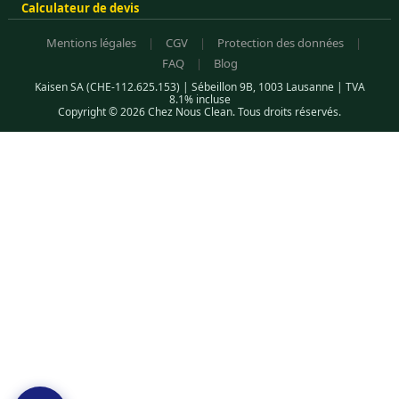
Calculateur de devis
Mentions légales
|
CGV
|
Protection des données
|
FAQ
|
Blog
Kaisen SA (CHE-112.625.153) | Sébeillon 9B, 1003 Lausanne | TVA
8.1% incluse
Copyright © 2026 Chez Nous Clean. Tous droits réservés.