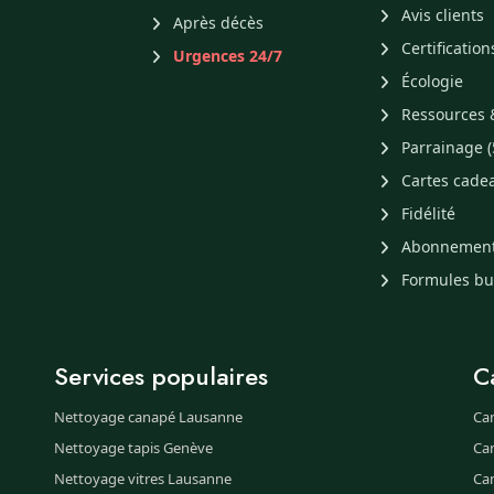
Avis clients
Après décès
Certification
Urgences 24/7
Écologie
Ressources 
Parrainage (
Cartes cade
Fidélité
Abonnemen
Formules b
Services populaires
C
Nettoyage canapé Lausanne
Ca
Nettoyage tapis Genève
Ca
Nettoyage vitres Lausanne
Ca