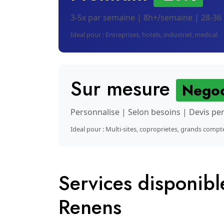
3-5x par semaine | 8h+/semaine | 28-36
Ideal pour : Entreprises, hotels, industriel, medical
Sur mesure
Negoc
Personnalise | Selon besoins | Devis pe
Ideal pour : Multi-sites, coproprietes, grands compt
Services disponib
Renens