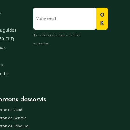
s
O
K
& guides
1 email/mois. Conseils et offres
50 CHF)
exclusives.
aux
ts
undle
antons desservis
nton de Vaud
nton de Genève
nton de Fribourg