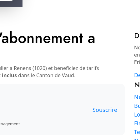
'abonnement a
D
Ne
en
Fr
r a Renens (1020) et beneficiez de tarifs
De
t
inclus
dans le Canton de Vaud.
N
Ne
Bu
Souscrire
L
Fi
emenagement
Te