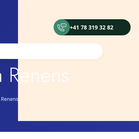
+41 78 319 32 82
a Renens
a Renens