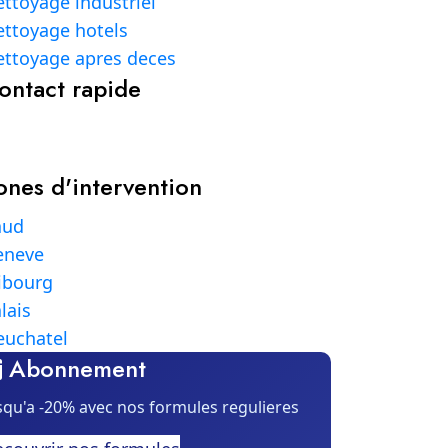
ttoyage industriel
ttoyage hotels
ttoyage apres deces
ontact rapide
ones d'intervention
aud
eneve
ibourg
lais
euchatel
Abonnement
squ'a -20% avec nos formules regulieres