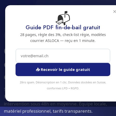
📬
Accueil
Changement d'ampoules et eclairage
Jura bernois
Bienne
Guide PDF fin-de-bail gratuit
28 pages, règle des 3%, check-list régie, modèles
2500 · JURA BERNOIS
courrier ASLOCA — reçu en 1 minute.
Changement
d'ampoules et
📥 Recevoir le guide gratuit
eclairage a Bienne
Zéro spam. Désinscription en 1 clic. Données stockées en Suisse,
Service changement d'ampoules et eclairage à
conformes LPD + RGPD.
Bienne et alentours. Devis gratuit sous 24h,
intervention sous 48h en moyenne. Équipe locale,
matériel professionnel, tarifs transparents.