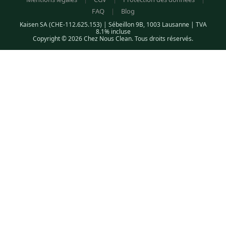
FAQ
|
Blog
Kaisen SA (CHE-112.625.153) | Sébeillon 9B, 1003 Lausanne | TVA
8.1% incluse
Copyright © 2026 Chez Nous Clean. Tous droits réservés.