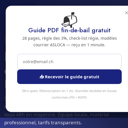
📬
Accueil
Rondes de controle et surveillance
Jura bernois
Bienne
Guide PDF fin-de-bail gratuit
28 pages, règle des 3%, check-list régie, modèles
2500 · JURA BERNOIS
courrier ASLOCA — reçu en 1 minute.
Rondes de controle
et surveillance a
📥 Recevoir le guide gratuit
Bienne
Zéro spam. Désinscription en 1 clic. Données stockées en Suisse,
Service rondes de controle et surveillance à Bienne
conformes LPD + RGPD.
et alentours. Devis gratuit sous 24h, intervention
sous 48h en moyenne. Équipe locale, matériel
professionnel, tarifs transparents.