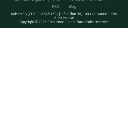
FAQ
|
Blog
Kaisen SA (CHE-112.625.153) | Sébeillon 9B, 1003 Lausanne | TVA
8.1% incluse
Copyright © 2026 Chez Nous Clean. Tous droits réservés.