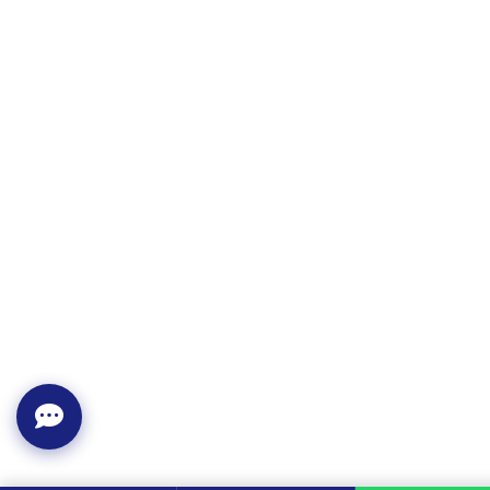
Caroline
a demandé un devis
à Vevey
il y a 8 min