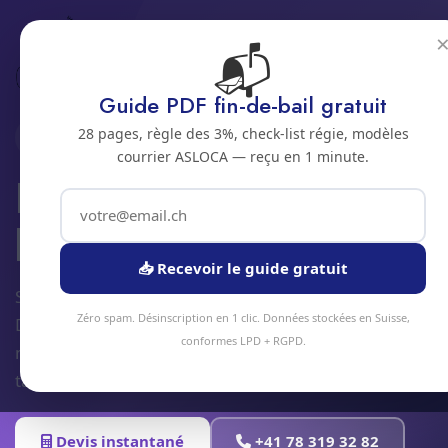
📬
Accueil
Entretien de batiment
Jura bernois
Bienne
Guide PDF fin-de-bail gratuit
28 pages, règle des 3%, check-list régie, modèles
2500 · JURA BERNOIS
courrier ASLOCA — reçu en 1 minute.
Entretien general de
batiment a Bienne
📥 Recevoir le guide gratuit
Service entretien de batiment à Bienne et alentours.
Zéro spam. Désinscription en 1 clic. Données stockées en Suisse,
Devis gratuit sous 24h, intervention sous 48h en
conformes LPD + RGPD.
moyenne. Équipe locale, matériel professionnel,
tarifs transparents.
Devis instantané
+41 78 319 32 82