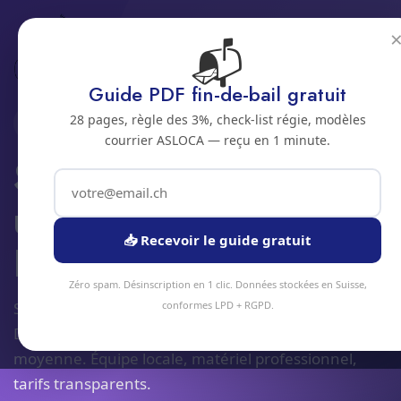
📬
Accueil
Service de piquet 24/7
Jura bernois
Bienne
Guide PDF fin-de-bail gratuit
28 pages, règle des 3%, check-list régie, modèles
2500 · JURA BERNOIS
courrier ASLOCA — reçu en 1 minute.
Service de piquet et
urgences 24/7 a
📥 Recevoir le guide gratuit
Bienne
Zéro spam. Désinscription en 1 clic. Données stockées en Suisse,
Service service de piquet 24/7 à Bienne et alentours.
conformes LPD + RGPD.
Devis gratuit sous 24h, intervention sous 48h en
moyenne. Équipe locale, matériel professionnel,
tarifs transparents.