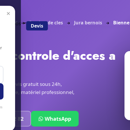
×
Accueil
Gestion de cles
Jura bernois
Bienne
g
À propos
Devis
r
et controle d'acces a
urs. Devis gratuit sous 24h,
 locale, matériel professionnel,
es
319 32 82
WhatsApp