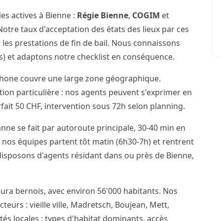
es actives à Bienne :
Régie Bienne
,
COGIM
et
otre taux d'acceptation des états des lieux par ces
 les prestations de fin de bail. Nous connaissons
cis) et adaptons notre checklist en conséquence.
phone couvre une large zone géographique.
ention particulière : nos agents peuvent s'exprimer en
ait 50 CHF, intervention sous 72h selon planning.
nne se fait par autoroute principale, 30-40 min en
 nos équipes partent tôt matin (6h30-7h) et rentrent
 disposons d'agents résidant dans ou près de Bienne,
Jura bernois, avec environ 56'000 habitants. Nos
teurs : vieille ville, Madretsch, Boujean, Mett,
ités locales : types d'habitat dominants, accès