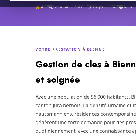
4.9/5
Assurance 5M CHF
Urgences 24/7
Kaisen
VOTRE PRESTATION À BIENNE
Gestion de cles à Bienn
et soignée
Avec une population de 56'000 habitants, B
canton Jura bernois. La densité urbaine et 
haussmanniens, résidences contemporaine
génèrent une forte demande pour des presta
quotidiennement, avec une connaissance app