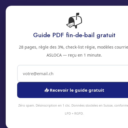
📬
Accueil
Prestations
Zones
Tarifs
Blo
Guide PDF fin-de-bail gratuit
2500 · JURA BERNOIS
28 pages, règle des 3%, check-list régie, modèles courrie
Gestion de cles 
ASLOCA — reçu en 1 minute.
Bienne
Service gestion de cles à Bienne et alento
📥 Recevoir le guide gratuit
intervention sous 48h en moyenne. Équipe
tarifs transparents.
Zéro spam. Désinscription en 1 clic. Données stockées en Suisse, conform
LPD + RGPD.
Devis instantané
+41 78 