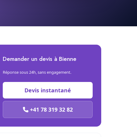
Demander un devis à Bienne
Réponse sous 24h, sans engagement.
Devis instantané
+41 78 319 32 82