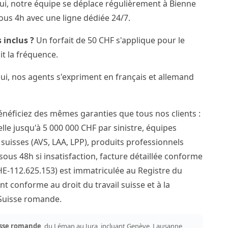
i, notre équipe se déplace régulièrement à Bienne
ous 4h avec une ligne dédiée 24/7.
 inclus ?
Un forfait de 50 CHF s'applique pour le
it la fréquence.
i, nos agents s'expriment en français et allemand
énéficiez des mêmes garanties que tous nos clients :
lle jusqu'à 5 000 000 CHF par sinistre, équipes
suisses (AVS, LAA, LPP), produits professionnels
sous 48h si insatisfaction, facture détaillée conforme
HE-112.625.153) est immatriculée au Registre du
conforme au droit du travail suisse et à la
 Suisse romande.
sse romande
, du Léman au Jura, incluant Genève, Lausanne,