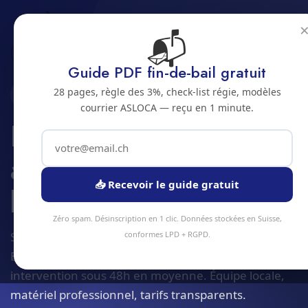
📬
Accueil
Domotique et automatisation batiment
Jura bernois
Bienne
Guide PDF fin-de-bail gratuit
28 pages, règle des 3%, check-list régie, modèles
2500 · JURA BERNOIS
courrier ASLOCA — reçu en 1 minute.
Domotique et
automatisation de
📥 Recevoir le guide gratuit
batiment a Bienne
Zéro spam. Désinscription en 1 clic. Données stockées en Suisse,
Service domotique et automatisation batiment à
conformes LPD + RGPD.
Bienne et alentours. Devis gratuit sous 24h,
intervention sous 48h en moyenne. Équipe locale,
matériel professionnel, tarifs transparents.