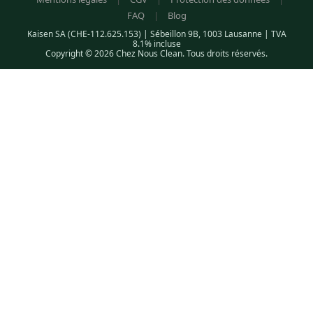
FAQ
|
Blog
Kaisen SA (CHE-112.625.153) | Sébeillon 9B, 1003 Lausanne | TVA
8.1% incluse
Copyright © 2026 Chez Nous Clean. Tous droits réservés.