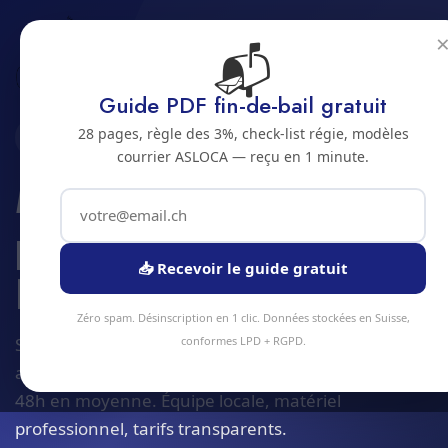
📬
Accueil
Maintenance predictive IoT
Jura bernois
Bienne
Guide PDF fin-de-bail gratuit
28 pages, règle des 3%, check-list régie, modèles
2500 · JURA BERNOIS
courrier ASLOCA — reçu en 1 minute.
Maintenance
predictive IoT a
📥 Recevoir le guide gratuit
Bienne
Zéro spam. Désinscription en 1 clic. Données stockées en Suisse,
Service maintenance predictive iot à Bienne et
conformes LPD + RGPD.
alentours. Devis gratuit sous 24h, intervention sous
48h en moyenne. Équipe locale, matériel
professionnel, tarifs transparents.