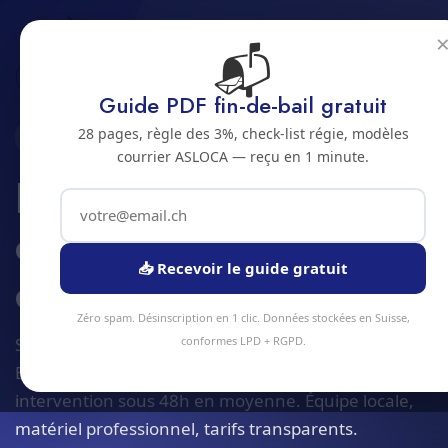
📬
Accueil
Entretien de chaufferie et chaudiere
Jura bernois
Bienne
Guide PDF fin-de-bail gratuit
28 pages, règle des 3%, check-list régie, modèles
2500 · JURA BERNOIS
courrier ASLOCA — reçu en 1 minute.
Entretien de
chaufferie et
📥 Recevoir le guide gratuit
chaudiere a Bienne
Zéro spam. Désinscription en 1 clic. Données stockées en Suisse,
Service entretien de chaufferie et chaudiere à
conformes LPD + RGPD.
Bienne et alentours. Devis gratuit sous 24h,
intervention sous 48h en moyenne. Équipe locale,
matériel professionnel, tarifs transparents.