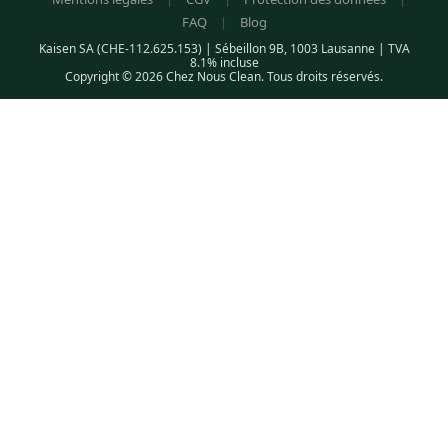
FAQ
|
Blog
Kaisen SA (CHE-112.625.153) | Sébeillon 9B, 1003 Lausanne | TVA
8.1% incluse
Copyright © 2026 Chez Nous Clean. Tous droits réservés.