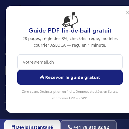
📬
Accueil
Technique du batiment
Jura bernois
Bienne
Guide PDF fin-de-bail gratuit
28 pages, règle des 3%, check-list régie, modèles
2500 · JURA BERNOIS
courrier ASLOCA — reçu en 1 minute.
Technique du
batiment a Bienne
📥 Recevoir le guide gratuit
Service technique du batiment à Bienne et
Zéro spam. Désinscription en 1 clic. Données stockées en Suisse,
alentours. Devis gratuit sous 24h, intervention sous
conformes LPD + RGPD.
48h en moyenne. Équipe locale, matériel
professionnel, tarifs transparents.
Devis instantané
+41 78 319 32 82