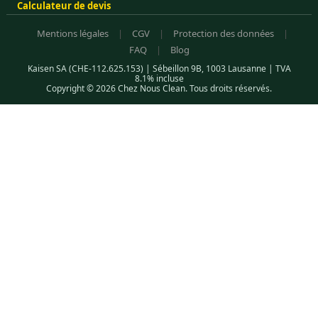
Calculateur de devis
Mentions légales
|
CGV
|
Protection des données
|
FAQ
|
Blog
Kaisen SA (CHE-112.625.153) | Sébeillon 9B, 1003 Lausanne | TVA
8.1% incluse
Copyright © 2026 Chez Nous Clean. Tous droits réservés.