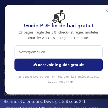
📬
Accueil
Entretien portes et portails automatiques
Jura bernois
Bienne
Guide PDF fin-de-bail gratuit
28 pages, règle des 3%, check-list régie, modèles
2500 · JURA BERNOIS
courrier ASLOCA — reçu en 1 minute.
Entretien portes et
portails
📥 Recevoir le guide gratuit
automatiques a
Zéro spam. Désinscription en 1 clic. Données stockées en Suisse,
Bienne
conformes LPD + RGPD.
Service entretien portes et portails automatiques à
Bienne et alentours. Devis gratuit sous 24h,